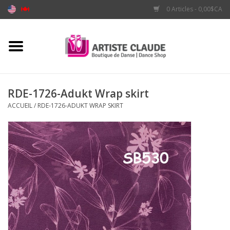
0 Articles - 0,00$CA
Accueil
Accessoires
RDE-1726-Adukt Wrap skirt
ACCUEIL
/
RDE-1726-ADUKT WRAP SKIRT
Vêtements
Souliers
Marques