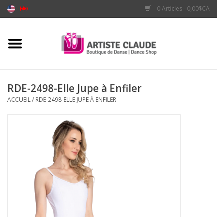
0 Articles - 0,00$CA
Accueil
Accessoires
RDE-2498-Elle Jupe à Enfiler
ACCUEIL
/
RDE-2498-ELLE JUPE À ENFILER
Vêtements
Souliers
Marques