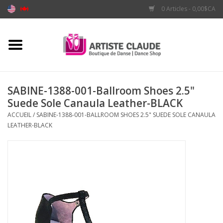
0 Articles - 0,00$CA
Accueil
Accessoires
SABINE-1388-001-Ballroom Shoes 2.5"
Suede Sole Canaula Leather-BLACK
Vêtements
ACCUEIL
/
SABINE-1388-001-BALLROOM SHOES 2.5" SUEDE SOLE CANAULA
LEATHER-BLACK
Souliers
Marques