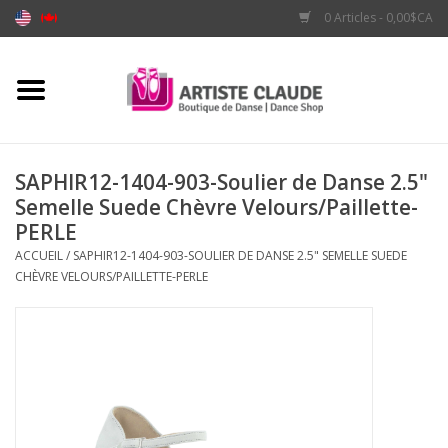
0 Articles - 0,00$CA
Accueil
Accessoires
SAPHIR12-1404-903-Soulier de Danse 2.5"
Semelle Suede Chèvre Velours/Paillette-
Vêtements
PERLE
ACCUEIL
/
SAPHIR12-1404-903-SOULIER DE DANSE 2.5" SEMELLE SUEDE
Souliers
CHÈVRE VELOURS/PAILLETTE-PERLE
Marques