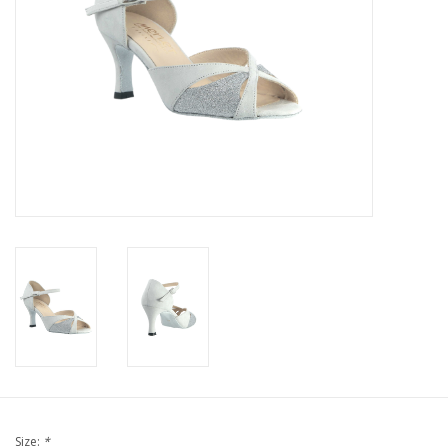
Size:
*