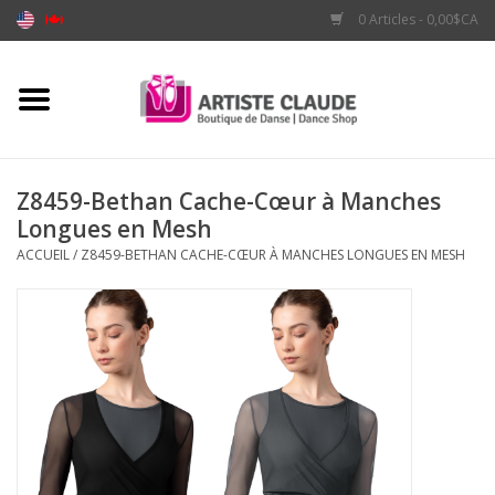
0 Articles - 0,00$CA
Accueil
Accessoires
Z8459-Bethan Cache-Cœur à Manches
Longues en Mesh
Vêtements
ACCUEIL
/
Z8459-BETHAN CACHE-CŒUR À MANCHES LONGUES EN MESH
Souliers
Marques