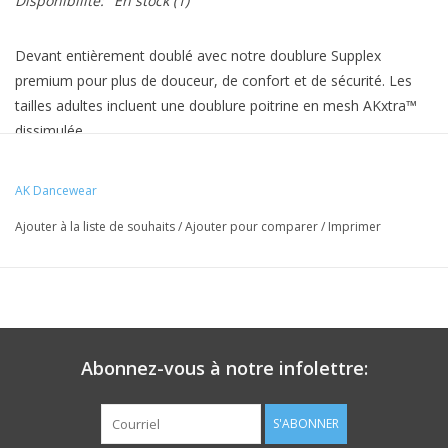
Disponibilité:
En stock
(1)
Devant entièrement doublé avec notre doublure Supplex
premium pour plus de douceur, de confort et de sécurité. Les
tailles adultes incluent une doublure poitrine en mesh AKxtra™
dissimulée.
Corps : Polyester 92 % Spandex 8 %
Mesh extensible : Nylon 84 % Spandex 16 %
AK Dancewear
Doublure Supplex® : Nylon 92 % Lycra 8 %
Ajouter à la liste de souhaits
/
Ajouter pour comparer
/
Imprimer
Entretien recommandé : Lavage à la main ou en machine à
froid, cycle délicat, séparément dans un sac à vêtements avec
des couleurs similaires. Séchage sur fil. Ne pas blanchir. Ne pas
nettoyer à sec. Ne pas repasser.
Abonnez-vous à notre infolettre:
S'ABONNER