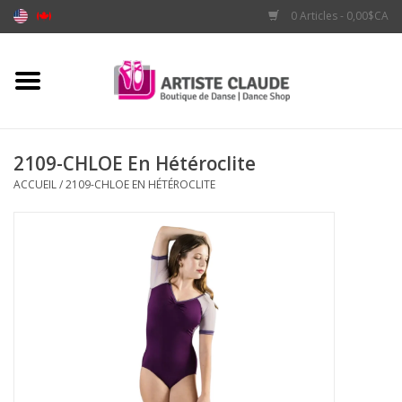
0 Articles - 0,00$CA
Accueil
Accessoires
2109-CHLOE En Hétéroclite
ACCUEIL
/
2109-CHLOE EN HÉTÉROCLITE
Vêtements
Souliers
Marques