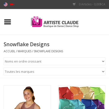
0 Articles - 0,00$CA
Accueil
Accessoires
Snowflake Designs
Vêtements
ACCUEIL
/
MARQUES
/
SNOWFLAKE DESIGNS
Souliers
Marques