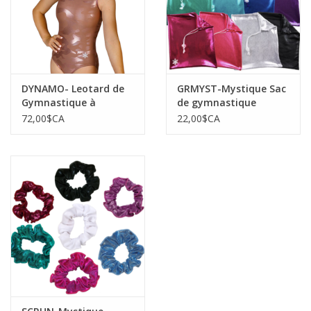
DYNAMO- Leotard de
GRMYST-Mystique Sac
Gymnastique à
de gymnastique
Bretelles au Dos-
72,00$CA
22,00$CA
ROSE/OR