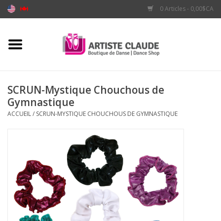
0 Articles - 0,00$CA
Accueil
Accessoires
SCRUN-Mystique Chouchous de
Gymnastique
Vêtements
ACCUEIL
/
SCRUN-MYSTIQUE CHOUCHOUS DE GYMNASTIQUE
Souliers
Marques