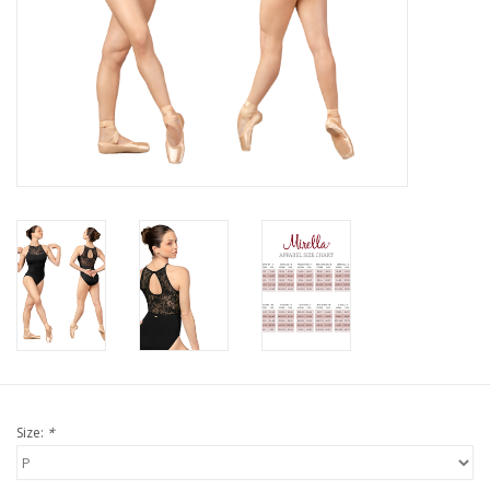
Size:
*