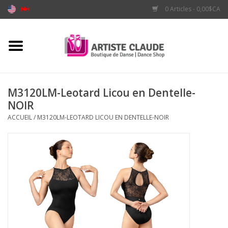
0 Articles - 0,00$CA
Accueil
Accessoires
M3120LM-Leotard Licou en Dentelle-
NOIR
Vêtements
ACCUEIL
/
M3120LM-LEOTARD LICOU EN DENTELLE-NOIR
Souliers
Marques