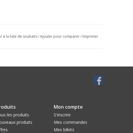
r à la liste de souhaits
/
Ajouter pour comparer
/
Imprimer
roduits
Mon compte
us les produits
S'inscrire
ouveaux produits
Mes commandes
fres
Mes billets