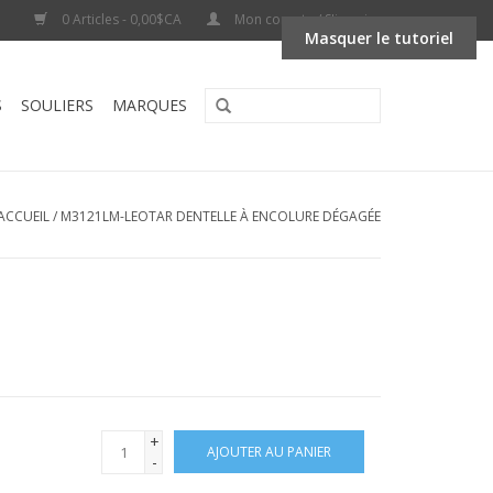
0 Articles - 0,00$CA
Mon compte / S'inscrire
Masquer le tutoriel
S
SOULIERS
MARQUES
ACCUEIL
/
M3121LM-LEOTAR DENTELLE À ENCOLURE DÉGAGÉE
+
AJOUTER AU PANIER
-