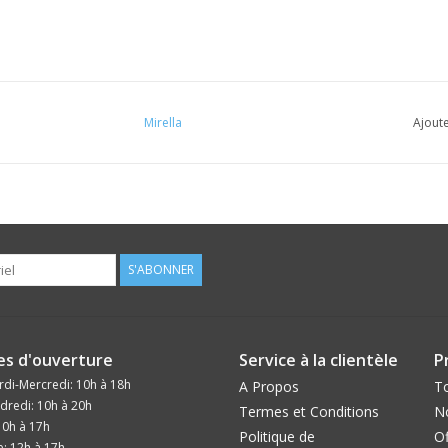
Mirella
Ajoute
S'ABONNER
es d'ouverture
Service à la clientèle
P
di-Mercredi: 10h à 18h
A Propos
To
dredi: 10h à 20h
Termes et Conditions
N
10h à 17h
Politique de
Of
: 12h à 17h