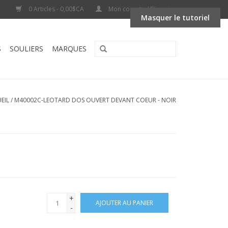
0 Articles - 0,00$CA
Mon compte / S'inscrire
Masquer le tutoriel
S
SOULIERS
MARQUES
EIL
/
M40002C-LEOTARD DOS OUVERT DEVANT COEUR - NOIR
+
AJOUTER AU PANIER
-