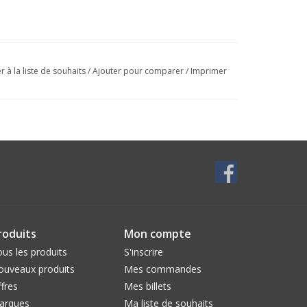
r à la liste de souhaits
/
Ajouter pour comparer
/
Imprimer
roduits
Mon compte
us les produits
S'inscrire
ouveaux produits
Mes commandes
fres
Mes billets
arques
Ma liste de souhaits