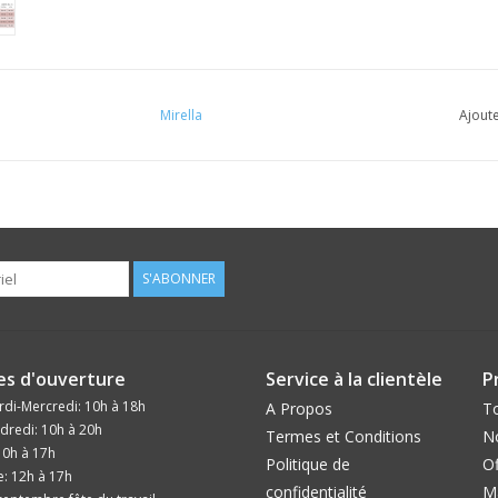
Mirella
Ajoute
S'ABONNER
es d'ouverture
Service à la clientèle
P
di-Mercredi: 10h à 18h
A Propos
To
dredi: 10h à 20h
Termes et Conditions
N
10h à 17h
Politique de
Of
: 12h à 17h
confidentialité
M