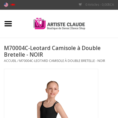
0 Articles - 0,00$CA
Accueil
Accessoires
M70004C-Leotard Camisole à Double
Bretelle - NOIR
Vêtements
ACCUEIL
/
M70004C-LEOTARD CAMISOLE À DOUBLE BRETELLE - NOIR
Souliers
Marques