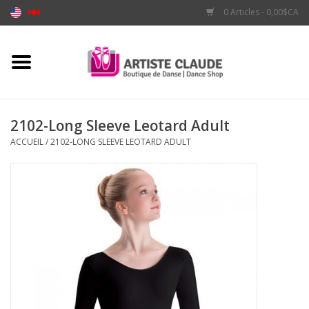
0 Articles - 0,00$CA
Accueil
Accessoires
2102-Long Sleeve Leotard Adult
ACCUEIL
/
2102-LONG SLEEVE LEOTARD ADULT
Vêtements
Souliers
Marques