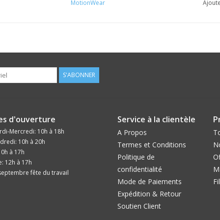
MotionWear
Ajoute
S'ABONNER
es d'ouverture
Service à la clientèle
P
di-Mercredi: 10h à 18h
A Propos
To
dredi: 10h à 20h
Termes et Conditions
N
10h à 17h
Politique de
Of
: 12h à 17h
confidentialité
M
eptembre fête du travail
Mode de Paiements
Fi
Expédition & Retour
Soutien Client