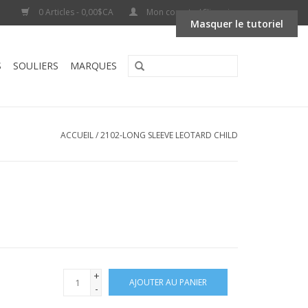
0 Articles - 0,00$CA
Mon compte / S'inscrire
Masquer le tutoriel
S
SOULIERS
MARQUES
ACCUEIL
/
2102-LONG SLEEVE LEOTARD CHILD
+
AJOUTER AU PANIER
-