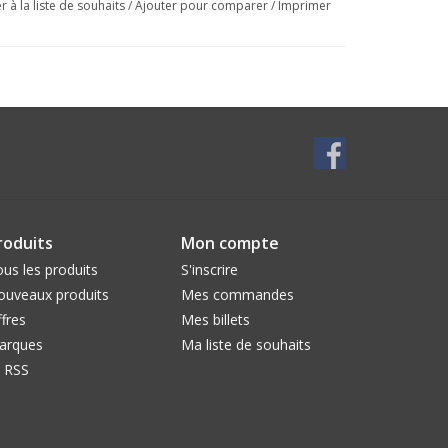
r à la liste de souhaits
/
Ajouter pour comparer
/
Imprimer
roduits
Mon compte
us les produits
S'inscrire
ouveaux produits
Mes commandes
fres
Mes billets
arques
Ma liste de souhaits
l RSS