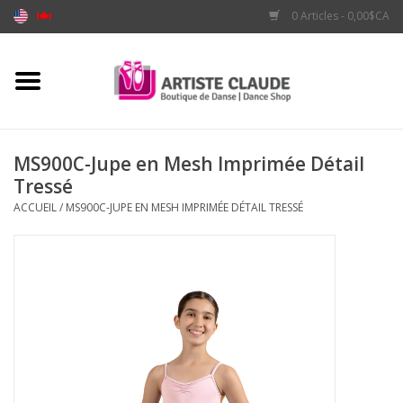
0 Articles - 0,00$CA
Accueil
Accessoires
MS900C-Jupe en Mesh Imprimée Détail
Tressé
Vêtements
ACCUEIL
/
MS900C-JUPE EN MESH IMPRIMÉE DÉTAIL TRESSÉ
Souliers
Marques